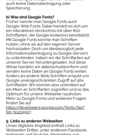
auch keine Datenübertragung oder
Speicherung.
b) Was sind Google Fonts?
Früher nannte man Google Fonts auch
Google Web Fonts. Dabei handelt es sich um
ein interaktives Verzeichnis mit über 800
Schriftarten, die Google kostenlos bereitstellt.
Mit Google Fonts könnte man Schriften
nutzen, ohne sie auf den eigenen Server
hochzuladen. Doch um diesbezüglich jede
Informationsübertragung zu Google-Servern
zu unterbinden, haben wir die Schriftarten auf
unseren Server heruntergeladen. Auf diese
Weise handeln wir datenschutzkonform und
senden keine Daten an Google Fonts weiter.
Anders als andere Web-Schriften erlaubt uns
Google uneingeschränkten Zugriff auf alle
Schriftarten. Wir können also unlimitiert auf
ein Meer an Schriftarten zugreifen und so das
Optimum für unsere Webseite rausholen.
Mehr zu Google Fonts und weiteren Fragen
finden Sie auf
https://developers.google.com/fonts/faq?
tid=311219507
.
9. Links zu anderen Webseiten
Unser digitales Angebot enthält Links zu
Webseiten Dritter, unter anderem Facebook,
Instagram und Youtube. Abgesehen von