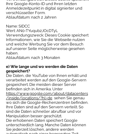
Ihre Google-Konto-ID und Ihren letzten
Anmeldezeitpunkt in digital signierter und
verschlüsselter Form.
Ablaufdatum: nach 2 Jahren
Name: SIDCC
Wert: AN0-TYuqub2JOcDTyL
Verwendungszweck: Dieses Cookie speichert
Informationen, wie Sie die Webseite nutzen
und welche Werbung Sie vor dem Besuch
auf unserer Seite möglicherweise gesehen
haben.
Ablaufdatum: nach 3 Monaten
e) Wie lange und wo werden die Daten
gespeichert?
Die Daten, die YouTube von Ihnen erhält und
verarbeitet werden auf den Google-Servern
gespeichert. Die meisten dieser Server
befinden sich in Amerika. Unter
https://www.google.com/about/datacenters
/inside/locations/?hl=de
sehen Sie genau
wo sich die Google-Rechenzentren befinden.
Ihre Daten sind auf den Servern verteilt. So
sind die Daten schneller abrufbar und vor
Manipulation besser geschützt.
Die erhobenen Daten speichert Google
unterschiedlich lang. Manche Daten können
Sie jederzeit löschen, andere werden
automatisch nach einer begrenzten Zeit