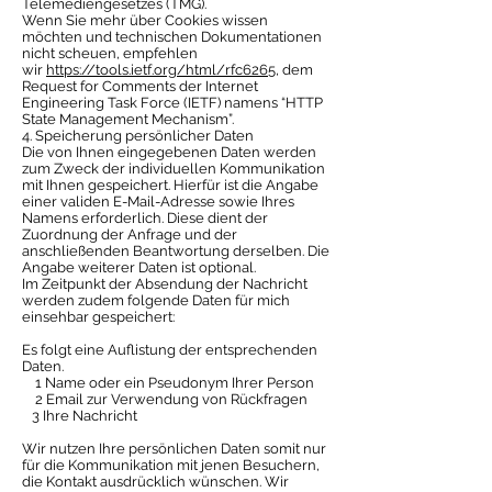
Telemediengesetzes (TMG).
Wenn Sie mehr über Cookies wissen
möchten und technischen Dokumentationen
nicht scheuen, empfehlen
wir
https://tools.ietf.org/html/rfc6265
, dem
Request for Comments der Internet
Engineering Task Force (IETF) namens “HTTP
State Management Mechanism”.
4. Speicherung persönlicher Daten
Die von Ihnen eingegebenen Daten werden
zum Zweck der individuellen Kommunikation
mit Ihnen gespeichert. Hierfür ist die Angabe
einer validen E-Mail-Adresse sowie Ihres
Namens erforderlich. Diese dient der
Zuordnung der Anfrage und der
anschließenden Beantwortung derselben. Die
Angabe weiterer Daten ist optional.
Im Zeitpunkt der Absendung der Nachricht
werden zudem folgende Daten für mich
einsehbar gespeichert:
Es folgt eine Auflistung der entsprechenden
Daten.
1 Name oder ein Pseudonym Ihrer Person
2 Email zur Verwendung von Rückfragen
3 Ihre Nachricht
Wir nutzen Ihre persönlichen Daten somit nur
für die Kommunikation mit jenen Besuchern,
die Kontakt ausdrücklich wünschen. Wir