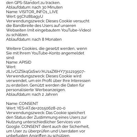
den GPS-Standort zu tracken.
Ablaufdatum: nach 30 Minuten
Name: VISITOR_INFO1_LIVE
Wert: 95Chz8bagyU
Verwendungszweck: Dieses Cookie versucht
die Bandbreite des Users auf unseren
Webseiten (mit eingebautem YouTube-Video)
zu schätzen.
Ablaufdatum: nach 8 Monaten
Weitere Cookies, die gesetzt werden, wenn
Sie mit Ihrem YouTube-Konto angemeldet
sind:
Name: APISID
Wert:
zILlvClZSkqGsSwI/AU1aZI6HY7311219507-
Verwendungszweck: Dieses Cookie wird
verwendet, um ein Profil über Ihre Interessen
zu erstellen. Genützt werden die Daten für
personalisierte Werbeanzeigen.
Ablaufdatum: nach 2 Jahren
Name: CONSENT
Wert: YES+AT.de+20150628-20-0
Verwendungszweck: Das Cookie speichert
den Status der Zustimmung eines Users zur
Nutzung unterschiedlicher Services von
Google. CONSENT dient auch der Sicherheit,
um User zu überprüfen und Userdaten vor
unbefugten Angriffen zu schützen.