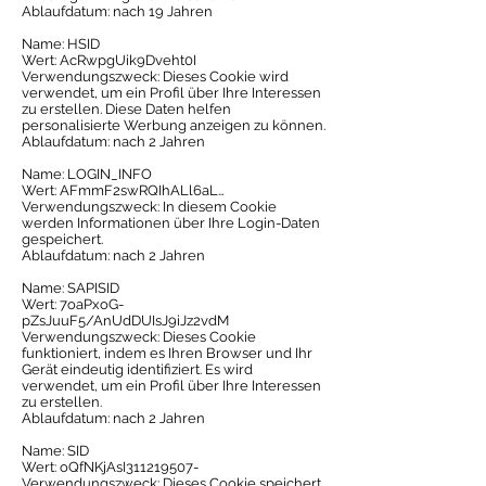
Ablaufdatum: nach 19 Jahren
Name: HSID
Wert: AcRwpgUik9Dveht0I
Verwendungszweck: Dieses Cookie wird
verwendet, um ein Profil über Ihre Interessen
zu erstellen. Diese Daten helfen
personalisierte Werbung anzeigen zu können.
Ablaufdatum: nach 2 Jahren
Name: LOGIN_INFO
Wert: AFmmF2swRQIhALl6aL…
Verwendungszweck: In diesem Cookie
werden Informationen über Ihre Login-Daten
gespeichert.
Ablaufdatum: nach 2 Jahren
Name: SAPISID
Wert: 7oaPxoG-
pZsJuuF5/AnUdDUIsJ9iJz2vdM
Verwendungszweck: Dieses Cookie
funktioniert, indem es Ihren Browser und Ihr
Gerät eindeutig identifiziert. Es wird
verwendet, um ein Profil über Ihre Interessen
zu erstellen.
Ablaufdatum: nach 2 Jahren
Name: SID
Wert: oQfNKjAsI311219507-
Verwendungszweck: Dieses Cookie speichert